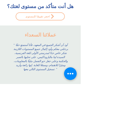
هل أنت متأكد من مستوى لغتك؟
احجز تقييمًا للمستوى
عملائنا السعداء
أود أن أشكر الجميع في المعهد، فأنا أستمتع حقًا
"
برحلتي معكم وأود إكمال جميع المستويات اللازمة.
شكر خاص جدًا لمدرستي الأولى للغة الفرنسية،
السيدة لينا مالياروداكيس، على تحليها بالصبر
والحكمة وعلى جعل جو الفصل مليئًا بالمعلومات،
ومثيرًا للاهتمام، وممتعًا للغاية. إنها رائعة وأريد
"
تسجيل المستوى التالي معها.
تواصل معنا