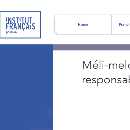
Home
French
Méli-mel
responsa