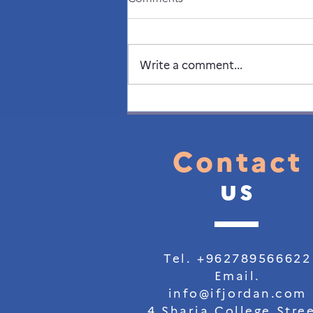
Write a comment...
Contact
us
Tel. +962789566622
Email.
info@ifjordan.com
4 Sharia College Stre