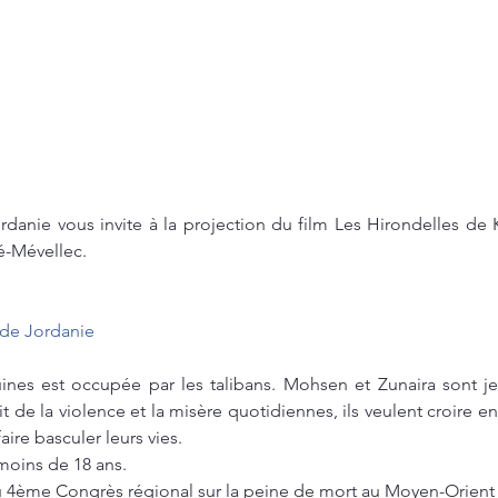
Jordanie vous invite à la projection du film Les Hirondelles de
é-Mévellec.
s de Jordanie
ines est occupée par les talibans. Mohsen et Zunaira sont jeu
de la violence et la misère quotidiennes, ils veulent croire en 
ire basculer leurs vies.
 moins de 18 ans.
 4ème Congrès régional sur la peine de mort au Moyen-Orient 