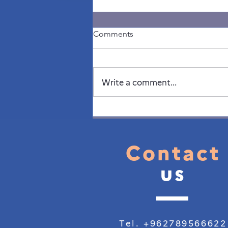
Comments
Write a comment...
The Francophonie Week in
Jordan is here
Contact
us
Tel. +962789566622