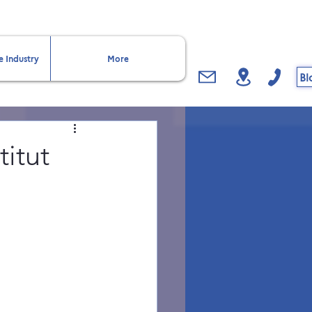
e Industry
More
Bl
titut