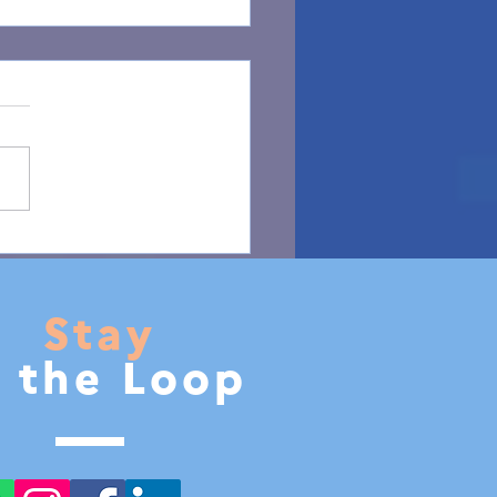
to write a story with
ent
Stay
n the Loop