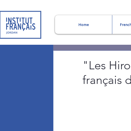
Home
French
"Les Hiro
français 