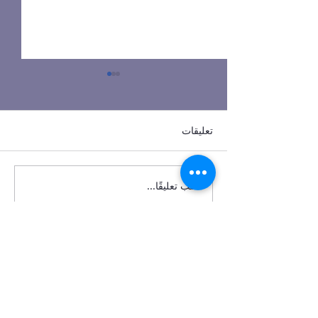
تعليقات
اكتب تعليقًا...
صيف فرنسي بامتياز... في
قلب عمّان!
تواصل معنا